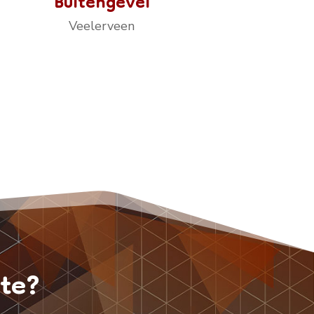
Buitengevel
Veelerveen
rte?