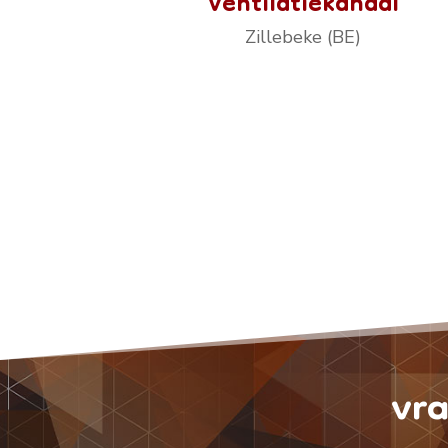
Ventilatiekanaal
Zillebeke (BE)
vra