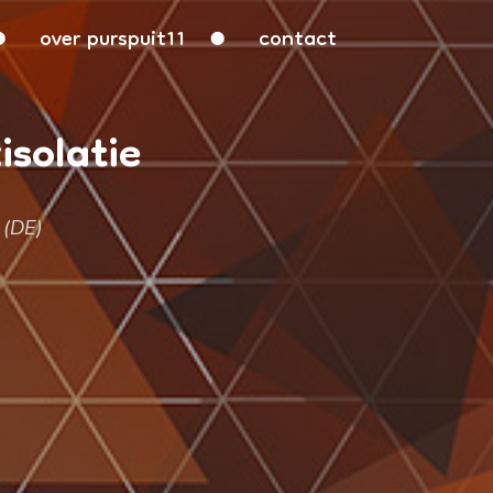
over purspuit11
contact
isolatie
 (DE)