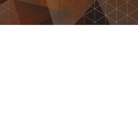
o@purspuit11.nl