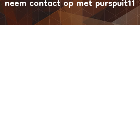
neem contact op met purspuit11
9 49
inf

direct contact