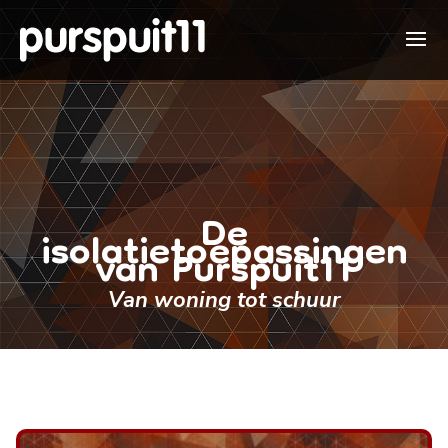
De
isolatietoepassingen
van Purspuit11
Van woning tot schuur