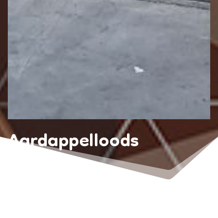
Aardappelloods
Usquert