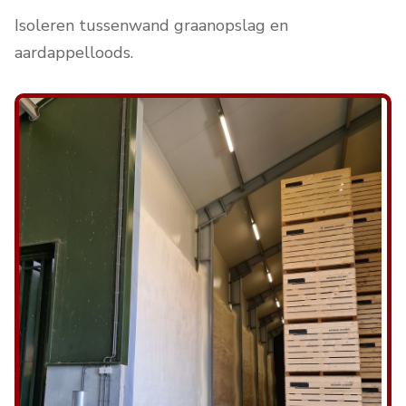
Isoleren tussenwand graanopslag en
aardappelloods.